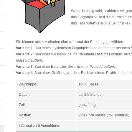
Wenn Ihr fertig seid, probieren wir g
das Flugobjekt? Rast die Murmel durc
das Fass füllen? Hält die Seilbrücke? 
Sie können aus 4 Varianten eine während der Buchung auswählen:
Variante 1
: Bau eines mysteriösen Flugobjekts und/oder einer rasant
Variante
2
: Bau einer Wasser-Pipeline, zu einem Fass mit Löchern, aus 
müsst
(draußen)
.
Variante
3
: Bau einer Balancier-Seilbrücke im Wald
(draußen)
.
Variante
4
: Bau eines Gefährts, welches Euch an einem Drahtseil über di
Zielgruppe:
ab 3. Klasse
Dauer:
ca. 2,5 Stunden
Zeit:
ganzjährig
Kosten:
220 € pro Klasse (inkl. Material)
Information & Anmeldung: