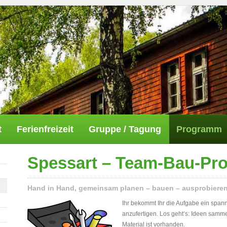
t
Ferienfreizeit
Gruppe / Tagung
Programm
Spessart – Team-Bau-Pro
Hand in Hand, gemeinsam planen – bauen – ausprobiere
Ihr bekommt Ihr die Aufgabe ein span
anzufertigen. Los geht‘s: Ideen samm
Material ist vorhanden.