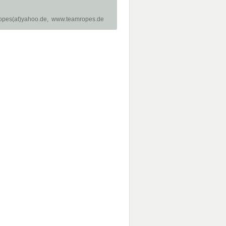
mRopes(at)yahoo.de, www.teamropes.de