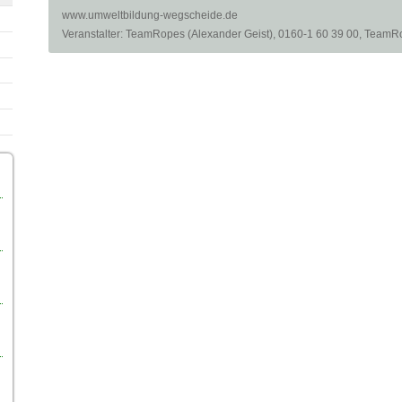
www.umweltbildung-wegscheide.de
Veranstalter
: TeamRopes (Alexander Geist), 0160-1 60 39 00, Tea