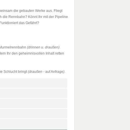
emeinsam die gebauten Werke aus. Fliegt
h die Rennbahn? Könnt Ihr mit der Pipeline
Funktioniert das Gefährt?
en Murmelrennbahn
(drinnen u. draußen)
.
dem Ihr den geheimnisvollen Inhalt retten
e Schlucht bringt
(draußen
- auf Anfrage
)
.