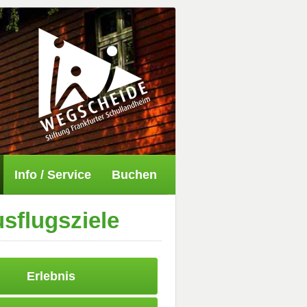
Info / Service
Buchen
sflugsziele
Erlebnis