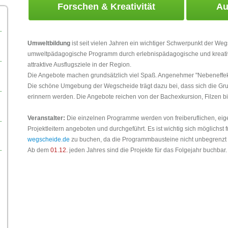
Forschen & Kreativität
Au
Umweltbildung
ist seit vielen Jahren ein wichtiger Schwerpunkt der We
umweltpädagogische Programm durch erlebnispädagogische und kreative 
attraktive Ausflugsziele in der Region.
Die Angebote machen grundsätzlich viel Spaß. Angenehmer "Nebeneffekt"
Die schöne Umgebung der Wegscheide trägt dazu bei, dass sich die Gru
erinnern werden. Die Angebote reichen von der Bachexkursion, Filzen bis
Veranstalter:
Die einzelnen Programme werden von freiberuflichen, eige
Projektleitern angeboten und durchgeführt. Es ist wichtig sich möglichst f
wegscheide.de
zu buchen, da die Programmbausteine nicht unbegrenzt 
Ab dem
01.12.
jeden Jahres sind die Projekte für das Folgejahr buchbar.