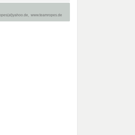
pes(at)yahoo.de,
www.teamropes.de