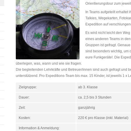
Orientierungstour zum jeweil
In Teams aufgeteilt erhaltet
Talkies, Wegekarten, Fotoka
Expedition auf verschlunge
Es wird nicht leicht den We
eines anderen Teams in den
Gruppen ist gefragt. Genau
sind besonders wichtig, um 
eure Funkgeräte!. Die Expe
überlegen, was, wann und wie sie fragen.
Die begleitenden Lehrkräfte und Betreuer/innen sind auch gefragt und b
unterstützend. Pro Expeditions-Team bis max. 15 Kinder, ist jeweils 1 x Leh
Zielgruppe:
ab 3. Klasse
Dauer:
ca. 2,5 bis 3 Stunden
Zeit:
ganzjährig
Kosten:
220 € pro Klasse (inkl. Material)
Information & Anmeldung: