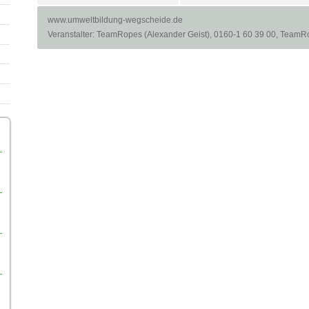
www.umweltbildung-wegscheide.de
Veranstalter
: TeamRopes (Alexander Geist), 0160-1 60 39 00,
TeamRo