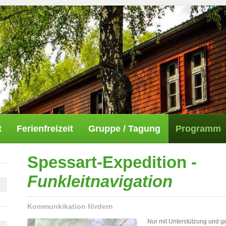
t
Ferienfreizeit
Gruppe / Tagung
Programm
Spessart-Expedition -
Funkleitnavigation
Kommunkikation fördern
Nur mit Unterstützung und ge