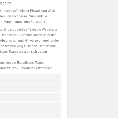
igen Ziel.
 ihr nach ausführlicher Einweisung Walkie-
rten und Kompasse. Nun geht die
nen Wegen durch den Spessart los.
g zu finden, da jedes Team die Wegekarte
 Händen hält. Kommunikation unter den
e Absprachen und Hinweise untereinander
den rechten Weg zu finden. Benutzt dazu
ditions-Teams müssen sich genau
egleiten die Expeditions-Teams
rkraft , bzw. Betreuer/in erforderlich.