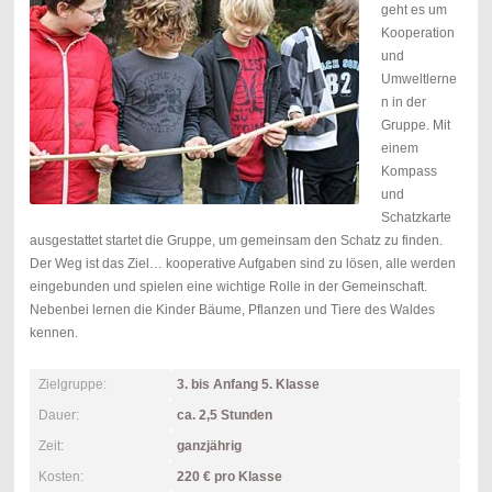
geht es um
Kooperation
und
Umweltlerne
n in der
Gruppe. Mit
einem
Kompass
und
Schatzkarte
ausgestattet startet die Gruppe, um gemeinsam den Schatz zu finden.
Der Weg ist das Ziel… kooperative Aufgaben sind zu lösen, alle werden
eingebunden und spielen eine wichtige Rolle in der Gemeinschaft.
Nebenbei lernen die Kinder Bäume, Pflanzen und Tiere des Waldes
kennen.
Zielgruppe:
3. bis Anfang 5. Klasse
Dauer:
ca. 2,5 Stunden
Zeit:
ganzjährig
Kosten:
220 € pro Klasse