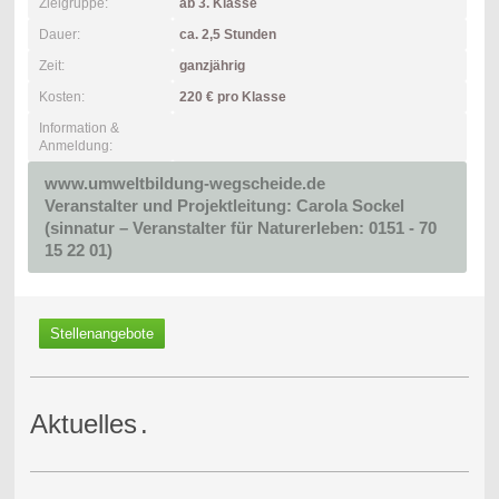
Zielgruppe:
ab 3. Klasse
Dauer:
ca. 2,5 Stunden
Zeit:
ganzjährig
Kosten:
220 € pro Klasse
Information &
Anmeldung:
www.umweltbildung-wegscheide.de
Veranstalter und Projektleitung: Carola Sockel
(sinnatur – Veranstalter für Naturerleben: 0151 - 70
15 22 01)
Stellenangebote
Aktuelles
.